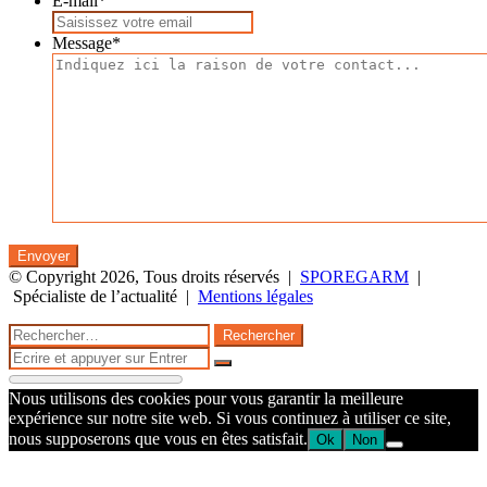
E-mail
*
Message
*
© Copyright 2026, Tous droits réservés |
SPOREGARM
|
Spécialiste de l’actualité |
Mentions légales
Facebook
Twitter
WhatsApp
Telegram
Bouton
Fermer
Rechercher :
retour
Fermer
en
Rechercher
haut
Nous utilisons des cookies pour vous garantir la meilleure
de
expérience sur notre site web. Si vous continuez à utiliser ce site,
la
nous supposerons que vous en êtes satisfait.
Ok
Non
page