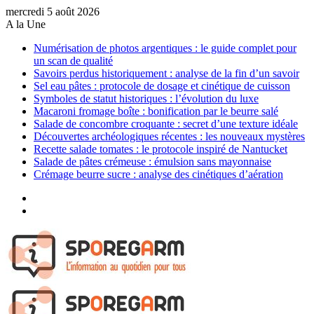
mercredi 5 août 2026
A la Une
Numérisation de photos argentiques : le guide complet pour
un scan de qualité
Savoirs perdus historiquement : analyse de la fin d’un savoir
Sel eau pâtes : protocole de dosage et cinétique de cuisson
Symboles de statut historiques : l’évolution du luxe
Macaroni fromage boîte : bonification par le beurre salé
Salade de concombre croquante : secret d’une texture idéale
Découvertes archéologiques récentes : les nouveaux mystères
Recette salade tomates : le protocole inspiré de Nantucket
Salade de pâtes crémeuse : émulsion sans mayonnaise
Crémage beurre sucre : analyse des cinétiques d’aération
Sidebar
(barre
Article
latérale)
Aléatoire
Menu