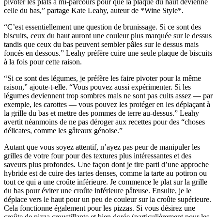
pivoter les plats à mi-parcours pour que la plaque du haut devienne
celle du bas,” partage Kate Leahy, auteur de *Wine Style*.
“C’est essentiellement une question de brunissage. Si ce sont des
biscuits, ceux du haut auront une couleur plus marquée sur le dessus
tandis que ceux du bas peuvent sembler pâles sur le dessus mais
foncés en dessous.” Leahy préfère cuire une seule plaque de biscuits
à la fois pour cette raison.
“Si ce sont des légumes, je préfère les faire pivoter pour la même
raison,” ajoute-t-elle. “Vous pouvez aussi expérimenter. Si les
légumes deviennent trop sombres mais ne sont pas cuits assez — par
exemple, les carottes — vous pouvez les protéger en les déplaçant à
la grille du bas et mettre des pommes de terre au-dessus.” Leahy
avertit néanmoins de ne pas déroger aux recettes pour des “choses
délicates, comme les gâteaux génoise.”
Autant que vous soyez attentif, n’ayez pas peur de manipuler les
grilles de votre four pour des textures plus intéressantes et des
saveurs plus profondes. Une façon dont je tire parti d’une approche
hybride est de cuire des tartes denses, comme la tarte au potiron ou
tout ce qui a une croûte inférieure. Je commence le plat sur la grille
du bas pour éviter une croûte inférieure pâteuse. Ensuite, je le
déplace vers le haut pour un peu de couleur sur la croûte supérieure.
Cela fonctionne également pour les pizzas. Si vous désirez une
croûte de pizza croustillante et bien dorée (particulièrement pour les