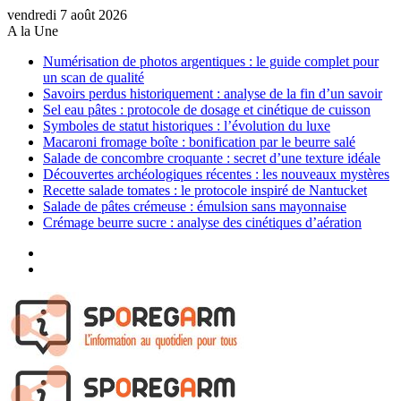
vendredi 7 août 2026
A la Une
Numérisation de photos argentiques : le guide complet pour
un scan de qualité
Savoirs perdus historiquement : analyse de la fin d’un savoir
Sel eau pâtes : protocole de dosage et cinétique de cuisson
Symboles de statut historiques : l’évolution du luxe
Macaroni fromage boîte : bonification par le beurre salé
Salade de concombre croquante : secret d’une texture idéale
Découvertes archéologiques récentes : les nouveaux mystères
Recette salade tomates : le protocole inspiré de Nantucket
Salade de pâtes crémeuse : émulsion sans mayonnaise
Crémage beurre sucre : analyse des cinétiques d’aération
Sidebar
(barre
Article
latérale)
Aléatoire
Menu