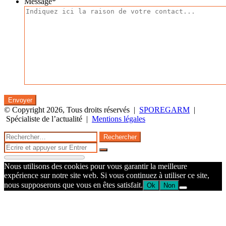
Message
*
© Copyright 2026, Tous droits réservés |
SPOREGARM
|
Spécialiste de l’actualité |
Mentions légales
Facebook
Twitter
WhatsApp
Telegram
Bouton
Fermer
Rechercher :
retour
Fermer
en
Rechercher
haut
Nous utilisons des cookies pour vous garantir la meilleure
de
expérience sur notre site web. Si vous continuez à utiliser ce site,
la
nous supposerons que vous en êtes satisfait.
Ok
Non
page