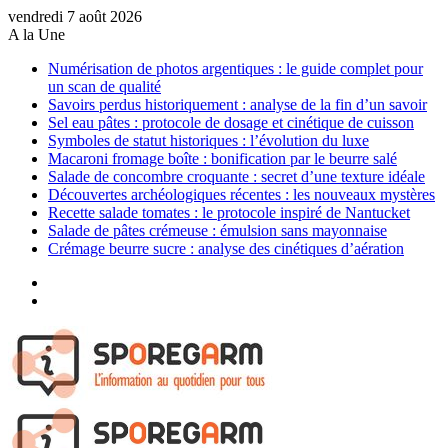
vendredi 7 août 2026
A la Une
Numérisation de photos argentiques : le guide complet pour
un scan de qualité
Savoirs perdus historiquement : analyse de la fin d’un savoir
Sel eau pâtes : protocole de dosage et cinétique de cuisson
Symboles de statut historiques : l’évolution du luxe
Macaroni fromage boîte : bonification par le beurre salé
Salade de concombre croquante : secret d’une texture idéale
Découvertes archéologiques récentes : les nouveaux mystères
Recette salade tomates : le protocole inspiré de Nantucket
Salade de pâtes crémeuse : émulsion sans mayonnaise
Crémage beurre sucre : analyse des cinétiques d’aération
Sidebar
(barre
Article
latérale)
Aléatoire
Menu