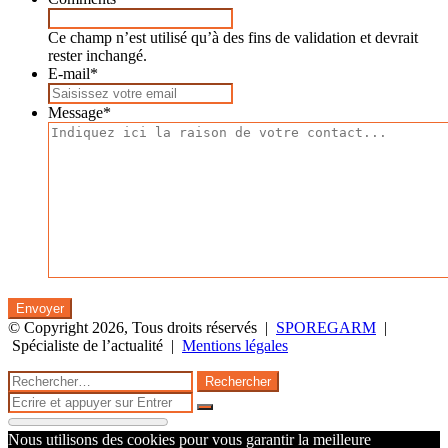
Ce champ n’est utilisé qu’à des fins de validation et devrait
rester inchangé.
E-mail
*
Message
*
© Copyright 2026, Tous droits réservés |
SPOREGARM
|
Spécialiste de l’actualité |
Mentions légales
Bouton
Fermer
Rechercher :
retour
Fermer
en
Rechercher
haut
Nous utilisons des cookies pour vous garantir la meilleure