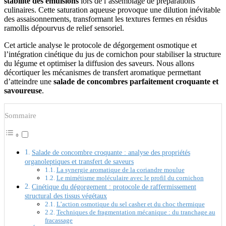
stabilité des émulsions
lors de l’assemblage de préparations
culinaires. Cette saturation aqueuse provoque une dilution inévitable
des assaisonnements, transformant les textures fermes en résidus
ramollis dépourvus de relief sensoriel.
Cet article analyse le protocole de dégorgement osmotique et
l’intégration cinétique du jus de cornichon pour stabiliser la structure
du légume et optimiser la diffusion des saveurs. Nous allons
décortiquer les mécanismes de transfert aromatique permettant
d’atteindre une
salade de concombres parfaitement croquante et
savoureuse
.
Sommaire
Salade de concombre croquante : analyse des propriétés
organoleptiques et transfert de saveurs
La synergie aromatique de la coriandre moulue
Le mimétisme moléculaire avec le profil du cornichon
Cinétique du dégorgement : protocole de raffermissement
structural des tissus végétaux
L’action osmotique du sel casher et du choc thermique
Techniques de fragmentation mécanique : du tranchage au
fracassage