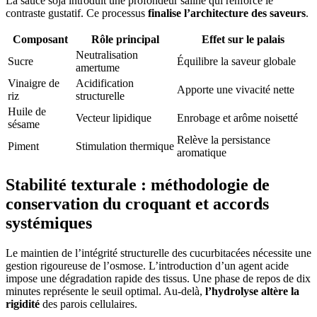
La sauce soja introduit une profondeur saline qui renforce le
contraste gustatif. Ce processus
finalise l’architecture des saveurs
.
Composant
Rôle principal
Effet sur le palais
Neutralisation
Sucre
Équilibre la saveur globale
amertume
Vinaigre de
Acidification
Apporte une vivacité nette
riz
structurelle
Huile de
Vecteur lipidique
Enrobage et arôme noisetté
sésame
Relève la persistance
Piment
Stimulation thermique
aromatique
Stabilité texturale : méthodologie de
conservation du croquant et accords
systémiques
Le maintien de l’intégrité structurelle des cucurbitacées nécessite une
gestion rigoureuse de l’osmose. L’introduction d’un agent acide
impose une dégradation rapide des tissus. Une phase de repos de dix
minutes représente le seuil optimal. Au-delà,
l’hydrolyse altère la
rigidité
des parois cellulaires.