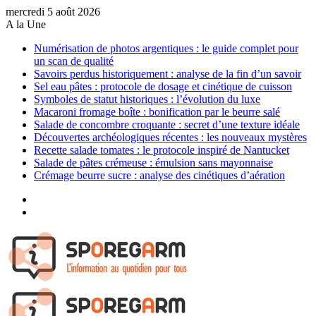
mercredi 5 août 2026
A la Une
Numérisation de photos argentiques : le guide complet pour
un scan de qualité
Savoirs perdus historiquement : analyse de la fin d’un savoir
Sel eau pâtes : protocole de dosage et cinétique de cuisson
Symboles de statut historiques : l’évolution du luxe
Macaroni fromage boîte : bonification par le beurre salé
Salade de concombre croquante : secret d’une texture idéale
Découvertes archéologiques récentes : les nouveaux mystères
Recette salade tomates : le protocole inspiré de Nantucket
Salade de pâtes crémeuse : émulsion sans mayonnaise
Crémage beurre sucre : analyse des cinétiques d’aération
Sidebar
(barre
Article
latérale)
Aléatoire
Menu