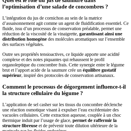
Quel est le rôle du jus de saumure dans
l’optimisation d’une salade de concombres ?
L’intégration du jus de cornichon au sein de la matrice
d’assaisonnement agit comme un agent de fluidification essentiel. Ce
fluide, issu d’un processus de conservation préalable, permet une
réduction de la viscosité de la vinaigrette,
garantissant ainsi une
distribution homogène
des molécules aromatiques sur l’ensemble
des surfaces végétales.
Outre ses propriétés tensioactives, ce liquide apporte une acidité
complexe et des notes piquantes qui rehaussent le profil
organoleptique du concombre frais. Cette synergie entre le légume
brut et l’apport acide de la saumure crée un
équilibre gustatif
supérieur
, inspiré des protocoles de conservation artisanaux.
Comment le processus de dégorgement influence-t-il
la structure cellulaire du légume ?
L’application de sel casher sur les tissus du concombre déclenche
une réaction osmotique visant à expulser l’eau excédentaire des
vacuoles cellulaires. Cette extraction aqueuse, couplée à un choc
thermique induit par l’usage de glace,
permet de raffermir la
structure fibreuse
et de prévenir toute dilution ultérieure de la
marinade par les fluides endogènes.