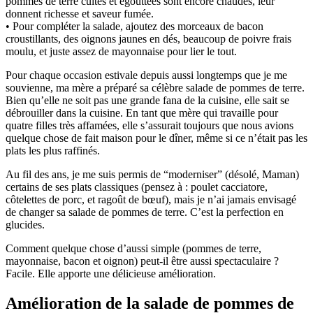
pommes de terre cuites et égouttées sont encore chaudes, leur
donnent richesse et saveur fumée.
• Pour compléter la salade, ajoutez des morceaux de bacon
croustillants, des oignons jaunes en dés, beaucoup de poivre frais
moulu, et juste assez de mayonnaise pour lier le tout.
Pour chaque occasion estivale depuis aussi longtemps que je me
souvienne, ma mère a préparé sa célèbre salade de pommes de terre.
Bien qu’elle ne soit pas une grande fana de la cuisine, elle sait se
débrouiller dans la cuisine. En tant que mère qui travaille pour
quatre filles très affamées, elle s’assurait toujours que nous avions
quelque chose de fait maison pour le dîner, même si ce n’était pas les
plats les plus raffinés.
Au fil des ans, je me suis permis de “moderniser” (désolé, Maman)
certains de ses plats classiques (pensez à : poulet cacciatore,
côtelettes de porc, et ragoût de bœuf), mais je n’ai jamais envisagé
de changer sa salade de pommes de terre. C’est la perfection en
glucides.
Comment quelque chose d’aussi simple (pommes de terre,
mayonnaise, bacon et oignon) peut-il être aussi spectaculaire ?
Facile. Elle apporte une délicieuse amélioration.
Amélioration de la salade de pommes de