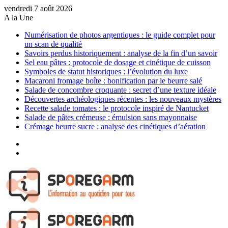
vendredi 7 août 2026
A la Une
Numérisation de photos argentiques : le guide complet pour
un scan de qualité
Savoirs perdus historiquement : analyse de la fin d’un savoir
Sel eau pâtes : protocole de dosage et cinétique de cuisson
Symboles de statut historiques : l’évolution du luxe
Macaroni fromage boîte : bonification par le beurre salé
Salade de concombre croquante : secret d’une texture idéale
Découvertes archéologiques récentes : les nouveaux mystères
Recette salade tomates : le protocole inspiré de Nantucket
Salade de pâtes crémeuse : émulsion sans mayonnaise
Crémage beurre sucre : analyse des cinétiques d’aération
Sidebar
(barre
Article
latérale)
Aléatoire
Menu