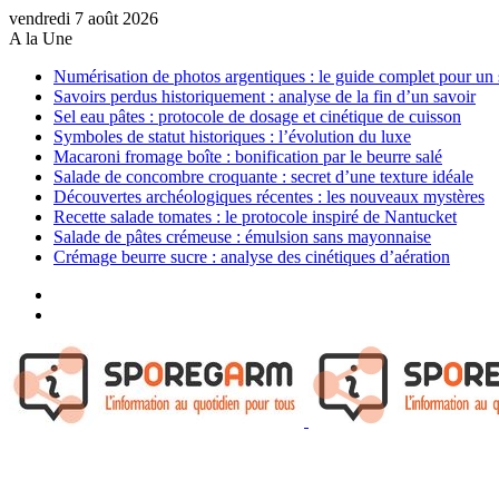
vendredi 7 août 2026
A la Une
Numérisation de photos argentiques : le guide complet pour un 
Savoirs perdus historiquement : analyse de la fin d’un savoir
Sel eau pâtes : protocole de dosage et cinétique de cuisson
Symboles de statut historiques : l’évolution du luxe
Macaroni fromage boîte : bonification par le beurre salé
Salade de concombre croquante : secret d’une texture idéale
Découvertes archéologiques récentes : les nouveaux mystères
Recette salade tomates : le protocole inspiré de Nantucket
Salade de pâtes crémeuse : émulsion sans mayonnaise
Crémage beurre sucre : analyse des cinétiques d’aération
Sidebar
(barre
Article
latérale)
Aléatoire
Menu