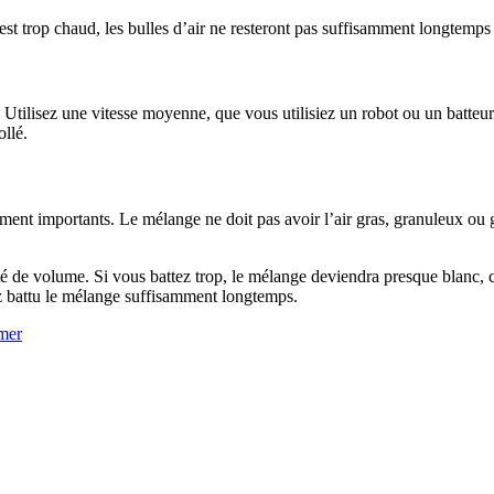
’il est trop chaud, les bulles d’air ne resteront pas suffisamment longtemps
 Utilisez une vitesse moyenne, que vous utilisiez un robot ou un batteur à
ollé.
ent importants. Le mélange ne doit pas avoir l’air gras, granuleux ou gru
té de volume. Si vous battez trop, le mélange deviendra presque blanc, 
ez battu le mélange suffisamment longtemps.
mer