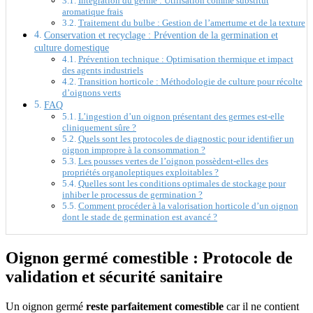
Intégration du germe : Utilisation comme substitut
aromatique frais
Traitement du bulbe : Gestion de l’amertume et de la texture
Conservation et recyclage : Prévention de la germination et
culture domestique
Prévention technique : Optimisation thermique et impact
des agents industriels
Transition horticole : Méthodologie de culture pour récolte
d’oignons verts
FAQ
L’ingestion d’un oignon présentant des germes est-elle
cliniquement sûre ?
Quels sont les protocoles de diagnostic pour identifier un
oignon impropre à la consommation ?
Les pousses vertes de l’oignon possèdent-elles des
propriétés organoleptiques exploitables ?
Quelles sont les conditions optimales de stockage pour
inhiber le processus de germination ?
Comment procéder à la valorisation horticole d’un oignon
dont le stade de germination est avancé ?
Oignon germé comestible : Protocole de
validation et sécurité sanitaire
Un oignon germé
reste parfaitement comestible
car il ne contient