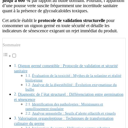
jusqu’à 600 %
par rapport au bulbe dormant. Pourtant, l’apparition
d’une pousse verte suscite fréquemment une incertitude sanitaire
quant à la présence de glycoalcaloïdes toxiques.
Cet article établit le
protocole de validation structurelle
pour
consommer un oignon germé en toute sécurité et détaille les
indicateurs de sénescence exigeant un rejet immédiat du produit.
Sommaire
Oignon germé comestible : Protocole de validation et sécurité
sanitaire
Évaluation de la toxicité : Mythes de la solanine et réalité
biologique
Analyse de la digestibilité : Évolution enzymatique du
bulbe
Diagnostic de l’état structurel : Différenciation entre germination
et sénescence
Identification des pathologies : Moisissures et
ramollissement tissulaire
Analyse sensorielle : Seuils d’alerte olfactifs et visuels
Valorisation organoleptique : Techniques de transformation
culinaire du germe