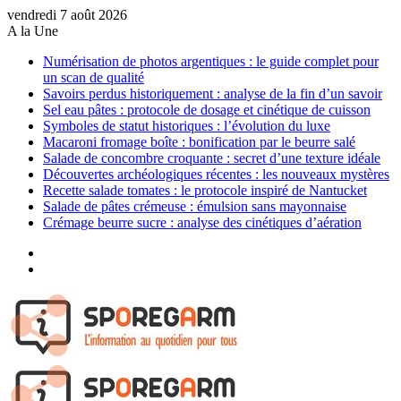
vendredi 7 août 2026
A la Une
Numérisation de photos argentiques : le guide complet pour
un scan de qualité
Savoirs perdus historiquement : analyse de la fin d’un savoir
Sel eau pâtes : protocole de dosage et cinétique de cuisson
Symboles de statut historiques : l’évolution du luxe
Macaroni fromage boîte : bonification par le beurre salé
Salade de concombre croquante : secret d’une texture idéale
Découvertes archéologiques récentes : les nouveaux mystères
Recette salade tomates : le protocole inspiré de Nantucket
Salade de pâtes crémeuse : émulsion sans mayonnaise
Crémage beurre sucre : analyse des cinétiques d’aération
Sidebar
(barre
Article
latérale)
Aléatoire
Menu