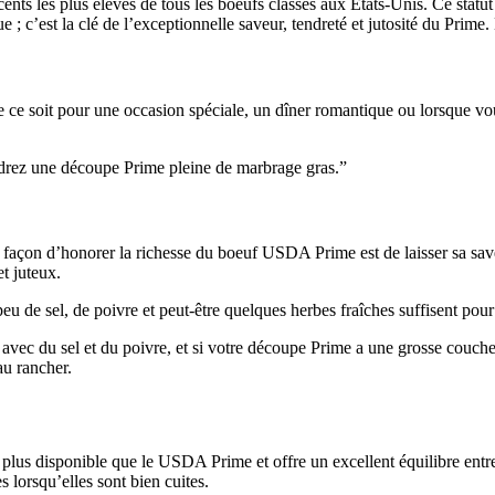
rcents les plus élevés de tous les boeufs classés aux États-Unis. Ce st
que ; c’est la clé de l’exceptionnelle saveur, tendreté et jutosité du P
 soit pour une occasion spéciale, un dîner romantique ou lorsque vous v
voudrez une découpe Prime pleine de marbrage gras.”
 façon d’honorer la richesse du boeuf USDA Prime est de laisser sa save
et juteux.
e sel, de poivre et peut-être quelques herbes fraîches suffisent pour l
vec du sel et du poivre, et si votre découpe Prime a une grosse couche 
au rancher.
us disponible que le USDA Prime et offre un excellent équilibre entre te
lorsqu’elles sont bien cuites.