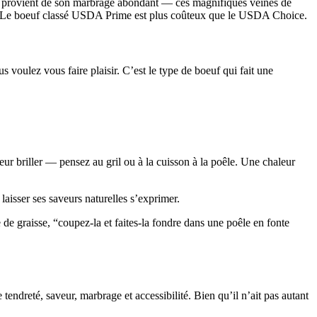
atut provient de son marbrage abondant — ces magnifiques veines de
rime. Le boeuf classé USDA Prime est plus coûteux que le USDA Choice.
oulez vous faire plaisir. C’est le type de boeuf qui fait une
ur briller — pensez au gril ou à la cuisson à la poêle. Une chaleur
aisser ses saveurs naturelles s’exprimer.
de graisse, “coupez-la et faites-la fondre dans une poêle en fonte
ndreté, saveur, marbrage et accessibilité. Bien qu’il n’ait pas autant