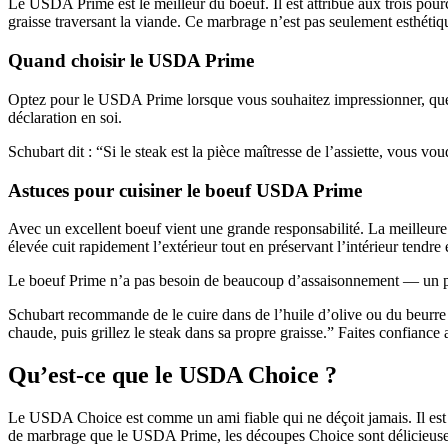
Le USDA Prime est le meilleur du boeuf. Il est attribué aux trois pou
graisse traversant la viande. Ce marbrage n’est pas seulement esthéti
Quand choisir le USDA Prime
Optez pour le USDA Prime lorsque vous souhaitez impressionner, que ce
déclaration en soi.
Schubart dit : “Si le steak est la pièce maîtresse de l’assiette, vous 
Astuces pour cuisiner le boeuf USDA Prime
Avec un excellent boeuf vient une grande responsabilité. La meilleure
élevée cuit rapidement l’extérieur tout en préservant l’intérieur tendre 
Le boeuf Prime n’a pas besoin de beaucoup d’assaisonnement — un peu d
Schubart recommande de le cuire dans de l’huile d’olive ou du beurre a
chaude, puis grillez le steak dans sa propre graisse.” Faites confiance 
Qu’est-ce que le USDA Choice ?
Le USDA Choice est comme un ami fiable qui ne déçoit jamais. Il est pl
de marbrage que le USDA Prime, les découpes Choice sont délicieuses 