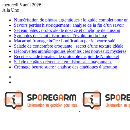
mercredi 5 août 2026
A la Une
Numérisation de photos argentiques : le guide complet pour un 
Savoirs perdus historiquement : analyse de la fin d’un savoir
Sel eau pâtes : protocole de dosage et cinétique de cuisson
Symboles de statut historiques : l’évolution du luxe
Macaroni fromage boîte : bonification par le beurre salé
Salade de concombre croquante : secret d’une texture idéale
Découvertes archéologiques récentes : les nouveaux mystères
Recette salade tomates : le protocole inspiré de Nantucket
Salade de pâtes crémeuse : émulsion sans mayonnaise
Crémage beurre sucre : analyse des cinétiques d’aération
Sidebar
(barre
Article
latérale)
Aléatoire
Menu