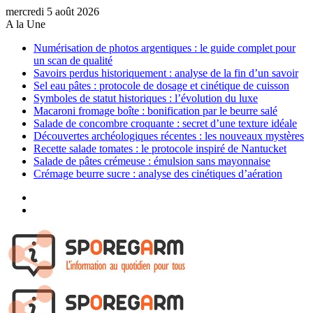
mercredi 5 août 2026
A la Une
Numérisation de photos argentiques : le guide complet pour
un scan de qualité
Savoirs perdus historiquement : analyse de la fin d’un savoir
Sel eau pâtes : protocole de dosage et cinétique de cuisson
Symboles de statut historiques : l’évolution du luxe
Macaroni fromage boîte : bonification par le beurre salé
Salade de concombre croquante : secret d’une texture idéale
Découvertes archéologiques récentes : les nouveaux mystères
Recette salade tomates : le protocole inspiré de Nantucket
Salade de pâtes crémeuse : émulsion sans mayonnaise
Crémage beurre sucre : analyse des cinétiques d’aération
Sidebar
(barre
Article
latérale)
Aléatoire
Menu