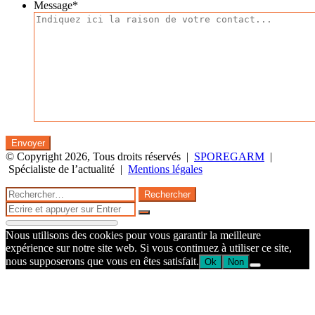
Message
*
© Copyright 2026, Tous droits réservés |
SPOREGARM
|
Spécialiste de l’actualité |
Mentions légales
Facebook
Twitter
WhatsApp
Telegram
Bouton
Fermer
Rechercher :
retour
Fermer
en
Rechercher
haut
Nous utilisons des cookies pour vous garantir la meilleure
de
expérience sur notre site web. Si vous continuez à utiliser ce site,
la
nous supposerons que vous en êtes satisfait.
Ok
Non
page