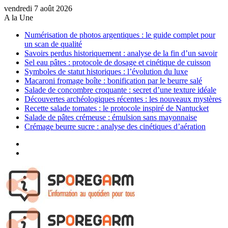
vendredi 7 août 2026
A la Une
Numérisation de photos argentiques : le guide complet pour
un scan de qualité
Savoirs perdus historiquement : analyse de la fin d’un savoir
Sel eau pâtes : protocole de dosage et cinétique de cuisson
Symboles de statut historiques : l’évolution du luxe
Macaroni fromage boîte : bonification par le beurre salé
Salade de concombre croquante : secret d’une texture idéale
Découvertes archéologiques récentes : les nouveaux mystères
Recette salade tomates : le protocole inspiré de Nantucket
Salade de pâtes crémeuse : émulsion sans mayonnaise
Crémage beurre sucre : analyse des cinétiques d’aération
Sidebar
(barre
Article
latérale)
Aléatoire
Menu