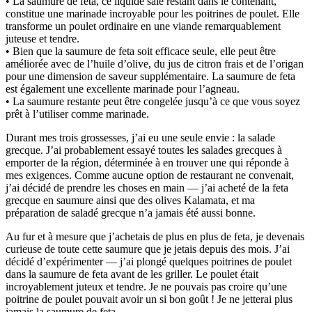
• La saumure de feta, ce liquide salé restant dans le contenant,
constitue une marinade incroyable pour les poitrines de poulet. Elle
transforme un poulet ordinaire en une viande remarquablement
juteuse et tendre.
• Bien que la saumure de feta soit efficace seule, elle peut être
améliorée avec de l’huile d’olive, du jus de citron frais et de l’origan
pour une dimension de saveur supplémentaire. La saumure de feta
est également une excellente marinade pour l’agneau.
• La saumure restante peut être congelée jusqu’à ce que vous soyez
prêt à l’utiliser comme marinade.
Durant mes trois grossesses, j’ai eu une seule envie : la salade
grecque. J’ai probablement essayé toutes les salades grecques à
emporter de la région, déterminée à en trouver une qui réponde à
mes exigences. Comme aucune option de restaurant ne convenait,
j’ai décidé de prendre les choses en main — j’ai acheté de la feta
grecque en saumure ainsi que des olives Kalamata, et ma
préparation de saladé grecque n’a jamais été aussi bonne.
Au fur et à mesure que j’achetais de plus en plus de feta, je devenais
curieuse de toute cette saumure que je jetais depuis des mois. J’ai
décidé d’expérimenter — j’ai plongé quelques poitrines de poulet
dans la saumure de feta avant de les griller. Le poulet était
incroyablement juteux et tendre. Je ne pouvais pas croire qu’une
poitrine de poulet pouvait avoir un si bon goût ! Je ne jetterai plus
jamais la saumure de feta.