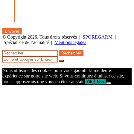
© Copyright 2026, Tous droits réservés |
SPOREGARM
|
Spécialiste de l’actualité |
Mentions légales
Facebook
Twitter
WhatsApp
Telegram
Bouton
Fermer
Rechercher :
retour
Fermer
en
Rechercher
haut
Nous utilisons des cookies pour vous garantir la meilleure
de
expérience sur notre site web. Si vous continuez à utiliser ce site,
la
nous supposerons que vous en êtes satisfait.
Ok
Non
page