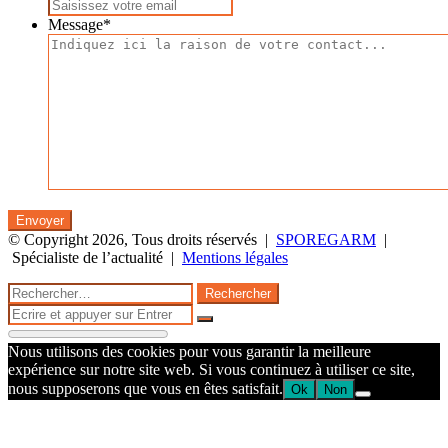
Message
*
© Copyright 2026, Tous droits réservés |
SPOREGARM
|
Spécialiste de l’actualité |
Mentions légales
Facebook
Twitter
WhatsApp
Telegram
Bouton
Fermer
Rechercher :
retour
Fermer
en
Rechercher
haut
Nous utilisons des cookies pour vous garantir la meilleure
de
expérience sur notre site web. Si vous continuez à utiliser ce site,
la
nous supposerons que vous en êtes satisfait.
Ok
Non
page