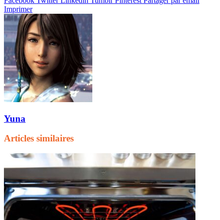
Facebook
Twitter
Linkedin
Tumblr
Pinterest
Partager par email
Imprimer
Yuna
Articles similaires