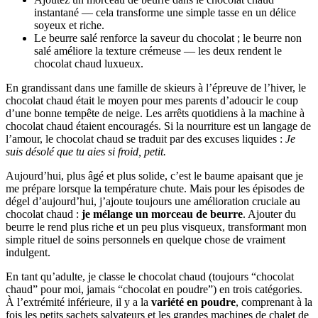
instantané — cela transforme une simple tasse en un délice
soyeux et riche.
Le beurre salé renforce la saveur du chocolat ; le beurre non
salé améliore la texture crémeuse — les deux rendent le
chocolat chaud luxueux.
En grandissant dans une famille de skieurs à l’épreuve de l’hiver, le
chocolat chaud était le moyen pour mes parents d’adoucir le coup
d’une bonne tempête de neige. Les arrêts quotidiens à la machine à
chocolat chaud étaient encouragés. Si la nourriture est un langage de
l’amour, le chocolat chaud se traduit par des excuses liquides :
Je
suis désolé que tu aies si froid, petit.
Aujourd’hui, plus âgé et plus solide, c’est le baume apaisant que je
me prépare lorsque la température chute. Mais pour les épisodes de
dégel d’aujourd’hui, j’ajoute toujours une amélioration cruciale au
chocolat chaud :
je mélange un morceau de beurre
. Ajouter du
beurre le rend plus riche et un peu plus visqueux, transformant mon
simple rituel de soins personnels en quelque chose de vraiment
indulgent.
En tant qu’adulte, je classe le chocolat chaud (toujours “chocolat
chaud” pour moi, jamais “chocolat en poudre”) en trois catégories.
À l’extrémité inférieure, il y a la
variété en poudre
, comprenant à la
fois les petits sachets salvateurs et les grandes machines de chalet de