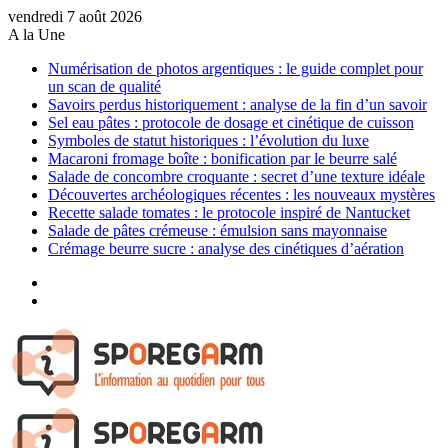
vendredi 7 août 2026
A la Une
Numérisation de photos argentiques : le guide complet pour
un scan de qualité
Savoirs perdus historiquement : analyse de la fin d’un savoir
Sel eau pâtes : protocole de dosage et cinétique de cuisson
Symboles de statut historiques : l’évolution du luxe
Macaroni fromage boîte : bonification par le beurre salé
Salade de concombre croquante : secret d’une texture idéale
Découvertes archéologiques récentes : les nouveaux mystères
Recette salade tomates : le protocole inspiré de Nantucket
Salade de pâtes crémeuse : émulsion sans mayonnaise
Crémage beurre sucre : analyse des cinétiques d’aération
Sidebar
(barre
Article
latérale)
Aléatoire
Menu