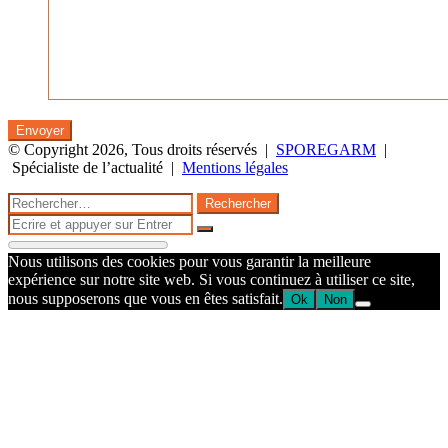
© Copyright 2026, Tous droits réservés |
SPOREGARM
|
Spécialiste de l’actualité |
Mentions légales
Facebook
Twitter
WhatsApp
Telegram
Bouton
Fermer
Rechercher :
retour
Fermer
en
Rechercher
haut
Nous utilisons des cookies pour vous garantir la meilleure
de
expérience sur notre site web. Si vous continuez à utiliser ce site,
la
nous supposerons que vous en êtes satisfait.
Ok
Non
page