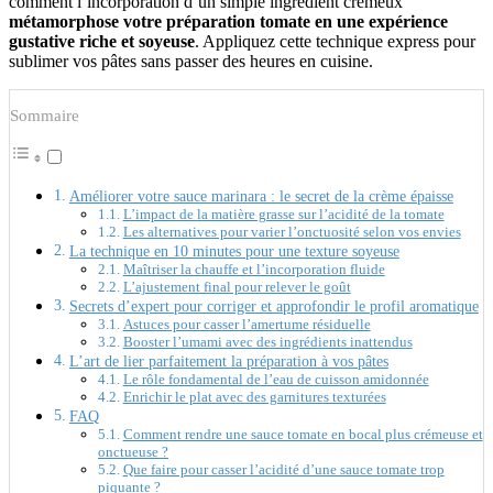
comment l’incorporation d’un simple ingrédient crémeux
métamorphose votre préparation tomate en une expérience
gustative riche et soyeuse
. Appliquez cette technique express pour
sublimer vos pâtes sans passer des heures en cuisine.
Sommaire
Améliorer votre sauce marinara : le secret de la crème épaisse
L’impact de la matière grasse sur l’acidité de la tomate
Les alternatives pour varier l’onctuosité selon vos envies
La technique en 10 minutes pour une texture soyeuse
Maîtriser la chauffe et l’incorporation fluide
L’ajustement final pour relever le goût
Secrets d’expert pour corriger et approfondir le profil aromatique
Astuces pour casser l’amertume résiduelle
Booster l’umami avec des ingrédients inattendus
L’art de lier parfaitement la préparation à vos pâtes
Le rôle fondamental de l’eau de cuisson amidonnée
Enrichir le plat avec des garnitures texturées
FAQ
Comment rendre une sauce tomate en bocal plus crémeuse et
onctueuse ?
Que faire pour casser l’acidité d’une sauce tomate trop
piquante ?