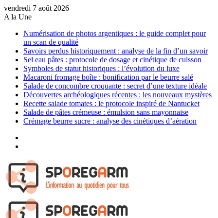
vendredi 7 août 2026
A la Une
Numérisation de photos argentiques : le guide complet pour
un scan de qualité
Savoirs perdus historiquement : analyse de la fin d’un savoir
Sel eau pâtes : protocole de dosage et cinétique de cuisson
Symboles de statut historiques : l’évolution du luxe
Macaroni fromage boîte : bonification par le beurre salé
Salade de concombre croquante : secret d’une texture idéale
Découvertes archéologiques récentes : les nouveaux mystères
Recette salade tomates : le protocole inspiré de Nantucket
Salade de pâtes crémeuse : émulsion sans mayonnaise
Crémage beurre sucre : analyse des cinétiques d’aération
Sidebar
(barre
Article
latérale)
Aléatoire
Menu