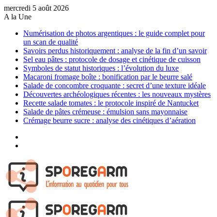
mercredi 5 août 2026
A la Une
Numérisation de photos argentiques : le guide complet pour
un scan de qualité
Savoirs perdus historiquement : analyse de la fin d’un savoir
Sel eau pâtes : protocole de dosage et cinétique de cuisson
Symboles de statut historiques : l’évolution du luxe
Macaroni fromage boîte : bonification par le beurre salé
Salade de concombre croquante : secret d’une texture idéale
Découvertes archéologiques récentes : les nouveaux mystères
Recette salade tomates : le protocole inspiré de Nantucket
Salade de pâtes crémeuse : émulsion sans mayonnaise
Crémage beurre sucre : analyse des cinétiques d’aération
Sidebar
(barre
Article
latérale)
Aléatoire
Menu