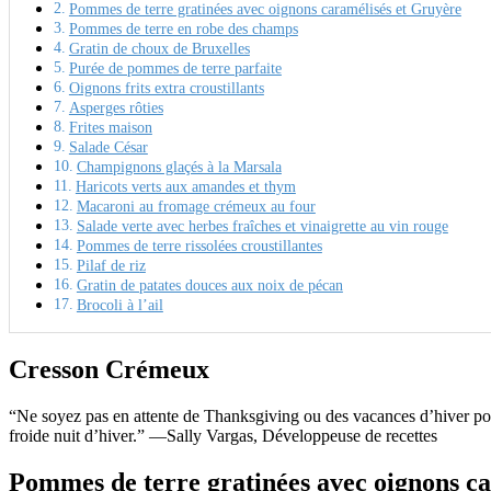
Pommes de terre gratinées avec oignons caramélisés et Gruyère
Pommes de terre en robe des champs
Gratin de choux de Bruxelles
Purée de pommes de terre parfaite
Oignons frits extra croustillants
Asperges rôties
Frites maison
Salade César
Champignons glaçés à la Marsala
Haricots verts aux amandes et thym
Macaroni au fromage crémeux au four
Salade verte avec herbes fraîches et vinaigrette au vin rouge
Pommes de terre rissolées croustillantes
Pilaf de riz
Gratin de patates douces aux noix de pécan
Brocoli à l’ail
Cresson Crémeux
“Ne soyez pas en attente de Thanksgiving ou des vacances d’hiver pou
froide nuit d’hiver.” —Sally Vargas, Développeuse de recettes
Pommes de terre gratinées avec oignons c