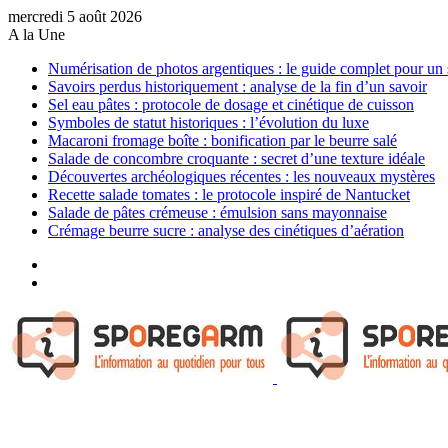
mercredi 5 août 2026
A la Une
Numérisation de photos argentiques : le guide complet pour un 
Savoirs perdus historiquement : analyse de la fin d’un savoir
Sel eau pâtes : protocole de dosage et cinétique de cuisson
Symboles de statut historiques : l’évolution du luxe
Macaroni fromage boîte : bonification par le beurre salé
Salade de concombre croquante : secret d’une texture idéale
Découvertes archéologiques récentes : les nouveaux mystères
Recette salade tomates : le protocole inspiré de Nantucket
Salade de pâtes crémeuse : émulsion sans mayonnaise
Crémage beurre sucre : analyse des cinétiques d’aération
Sidebar
(barre
Article
latérale)
Aléatoire
Menu