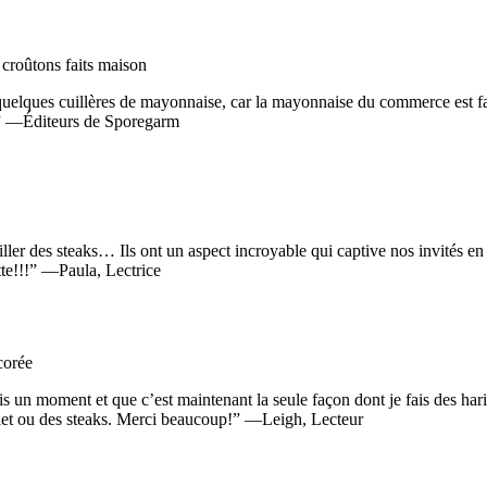
r quelques cuillères de mayonnaise, car la mayonnaise du commerce est f
n.” —Éditeurs de Sporegarm
ller des steaks… Ils ont un aspect incroyable qui captive nos invités en
tte!!!” —Paula, Lectrice
puis un moment et que c’est maintenant la seule façon dont je fais des h
ulet ou des steaks. Merci beaucoup!” —Leigh, Lecteur