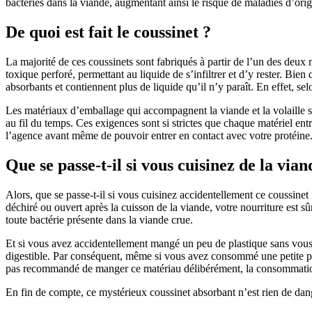
bactéries dans la viande, augmentant ainsi le risque de maladies d’orig
De quoi est fait le coussinet ?
La majorité de ces coussinets sont fabriqués à partir de l’un des deux m
toxique perforé, permettant au liquide de s’infiltrer et d’y rester. B
absorbants et contiennent plus de liquide qu’il n’y paraît. En effet, s
Les matériaux d’emballage qui accompagnent la viande et la volaille so
au fil du temps. Ces exigences sont si strictes que chaque matériel e
l’agence avant même de pouvoir entrer en contact avec votre protéine
Que se passe-t-il si vous cuisinez de la vian
Alors, que se passe-t-il si vous cuisinez accidentellement ce coussine
déchiré ou ouvert après la cuisson de la viande, votre nourriture est 
toute bactérie présente dans la viande crue.
Et si vous avez accidentellement mangé un peu de plastique sans vous
digestible. Par conséquent, même si vous avez consommé une petite por
pas recommandé de manger ce matériau délibérément, la consommation 
En fin de compte, ce mystérieux coussinet absorbant n’est rien de dange