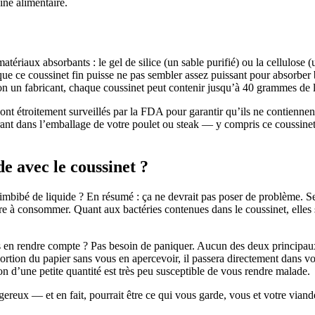
ine alimentaire.
atériaux absorbants : le gel de silice (un sable purifié) ou la cellulose (
ien que ce coussinet fin puisse ne pas sembler assez puissant pour absor
elon un fabricant, chaque coussinet peut contenir jusqu’à 40 grammes de 
nt étroitement surveillés par la FDA pour garantir qu’ils ne contiennent
ntrant dans l’emballage de votre poulet ou steak — y compris ce coussin
.
de avec le coussinet ?
t imbibé de liquide ? En résumé : ça ne devrait pas poser de problème. 
sûre à consommer. Quant aux bactéries contenues dans le coussinet, elle
 en rendre compte ? Pas besoin de paniquer. Aucun des deux principaux 
tion du papier sans vous en apercevoir, il passera directement dans vot
d’une petite quantité est très peu susceptible de vous rendre malade.
reux — et en fait, pourrait être ce qui vous garde, vous et votre viande