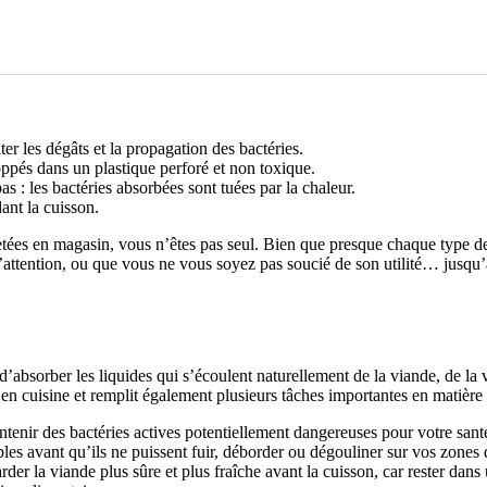
er les dégâts et la propagation des bactéries.
loppés dans un plastique perforé et non toxique.
pas : les bactéries absorbées sont tuées par la chaleur.
dant la cuisson.
ées en magasin, vous n’êtes pas seul. Bien que presque chaque type de 
attention, ou que vous ne vous soyez pas soucié de son utilité… jusqu’à
absorber les liquides qui s’écoulent naturellement de la viande, de la vo
en cuisine et remplit également plusieurs tâches importantes en matière 
ntenir des bactéries actives potentiellement dangereuses pour votre sant
bles avant qu’ils ne puissent fuir, déborder ou dégouliner sur vos zones 
rder la viande plus sûre et plus fraîche avant la cuisson, car rester dans