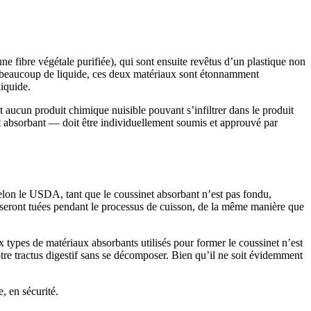
une fibre végétale purifiée), qui sont ensuite revêtus d’un plastique non
ber beaucoup de liquide, ces deux matériaux sont étonnamment
liquide.
 aucun produit chimique nuisible pouvant s’infiltrer dans le produit
et absorbant — doit être individuellement soumis et approuvé par
Selon le USDA, tant que le coussinet absorbant n’est pas fondu,
s seront tuées pendant le processus de cuisson, de la même manière que
types de matériaux absorbants utilisés pour former le coussinet n’est
re tractus digestif sans se décomposer. Bien qu’il ne soit évidemment
, en sécurité.