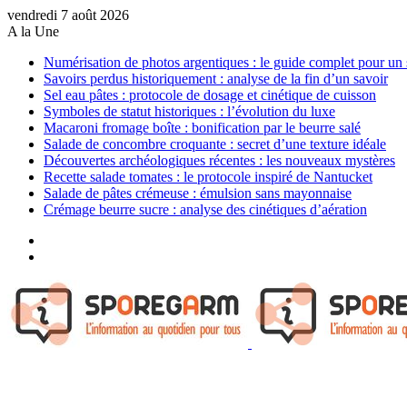
vendredi 7 août 2026
A la Une
Numérisation de photos argentiques : le guide complet pour un 
Savoirs perdus historiquement : analyse de la fin d’un savoir
Sel eau pâtes : protocole de dosage et cinétique de cuisson
Symboles de statut historiques : l’évolution du luxe
Macaroni fromage boîte : bonification par le beurre salé
Salade de concombre croquante : secret d’une texture idéale
Découvertes archéologiques récentes : les nouveaux mystères
Recette salade tomates : le protocole inspiré de Nantucket
Salade de pâtes crémeuse : émulsion sans mayonnaise
Crémage beurre sucre : analyse des cinétiques d’aération
Sidebar
(barre
Article
latérale)
Aléatoire
Menu