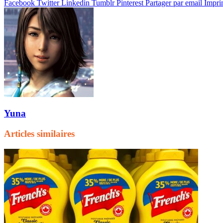
Facebook
Twitter
Linkedin
Tumblr
Pinterest
Partager par email
Impri
Yuna
Articles similaires