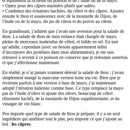
et équilibrent la richesse du poisson et de l’huile ou de la mayo.
• Optez pour des câpres marinées plutôt que salées.
• Combinez des échalotes hachées, du céleri et des câpres. Ajoutez
ensuite le thon et assaisonnez avec de la moutarde de Dijon, de
l’huile ou de la mayo, du jus de citron et du poivre au citron.
En grandissant, j’admets que j’avais une aversion pour la salade de
thon. La salade de thon de mon enfance était chargée de mayo,
pleine de morceaux inattendus de céleri, et faible en sel. En tant
qu’adulte, cependant (avec un besoin apparemment infini
d’incorporer des protéines dans mon alimentation), je me suis
retrouvé à revenir à ce poisson en conserve que je redoutais autrefois
et que j’affectionne maintenant.
En réalité, je n’ai jamais vraiment détesté la salade de thon ; j’avais
simplement mangé la mauvaise version toute ma vie. Bien que je
revienne parfois à une version à base de mayo, j’ai maintenant
adopté l’itération italienne comme base. Ce type remplace la mayo
par de l’huile d’olive et ajoute des olives, beaucoup de céleri
(finement haché), de la moutarde de Dijon supplémentaire, et du
vinaigre de vin blanc.
Peu importe quel type de salade de thon je prépare, il y a un seul
ingrédient qui améliore tout le plat, peu importe ce que j’ajoute au
bol :
les câpres
.