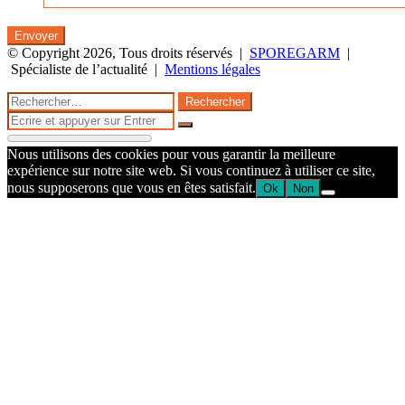
© Copyright 2026, Tous droits réservés |
SPOREGARM
|
Spécialiste de l’actualité |
Mentions légales
Facebook
Twitter
WhatsApp
Telegram
Bouton
Fermer
Rechercher :
retour
Fermer
en
Rechercher
haut
Nous utilisons des cookies pour vous garantir la meilleure
de
expérience sur notre site web. Si vous continuez à utiliser ce site,
la
nous supposerons que vous en êtes satisfait.
Ok
Non
page