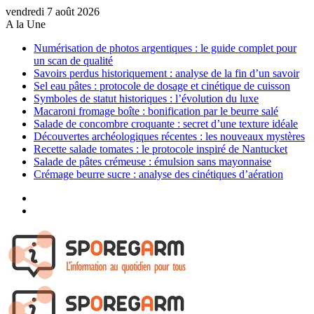
vendredi 7 août 2026
A la Une
Numérisation de photos argentiques : le guide complet pour
un scan de qualité
Savoirs perdus historiquement : analyse de la fin d’un savoir
Sel eau pâtes : protocole de dosage et cinétique de cuisson
Symboles de statut historiques : l’évolution du luxe
Macaroni fromage boîte : bonification par le beurre salé
Salade de concombre croquante : secret d’une texture idéale
Découvertes archéologiques récentes : les nouveaux mystères
Recette salade tomates : le protocole inspiré de Nantucket
Salade de pâtes crémeuse : émulsion sans mayonnaise
Crémage beurre sucre : analyse des cinétiques d’aération
Sidebar
(barre
Article
latérale)
Aléatoire
Menu