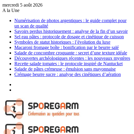
mercredi 5 août 2026
A la Une
Numérisation de photos argentiques : le guide complet pour
un scan de qualité
Savoirs perdus historiquement : analyse de la fin d’un savoir
Sel eau pâtes : protocole de dosage et cinétique de cuisson
Symboles de statut historiques : l’évolution du luxe
Macaroni fromage boîte : bonification par le beurre salé
Salade de concombre croquante : secret d’une texture idéale
Découvertes archéologiques récentes : les nouveaux mystères
Recette salade tomates : le protocole inspiré de Nantucket
Salade de pâtes crémeuse : émulsion sans mayonnaise
Crémage beurre sucre : analyse des cinétiques d’aération
Sidebar
(barre
Article
latérale)
Aléatoire
Menu