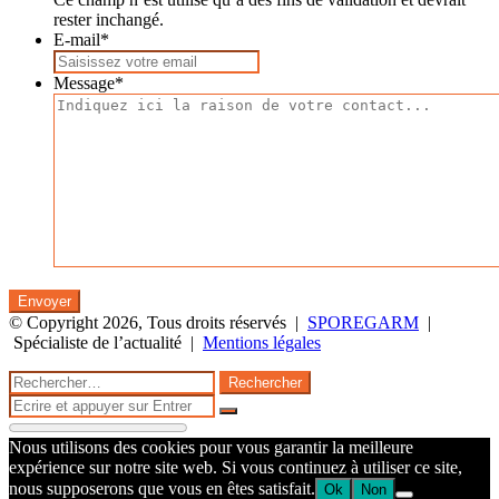
rester inchangé.
E-mail
*
Message
*
© Copyright 2026, Tous droits réservés |
SPOREGARM
|
Spécialiste de l’actualité |
Mentions légales
Facebook
Twitter
WhatsApp
Telegram
Bouton
Fermer
Rechercher :
retour
Fermer
en
Rechercher
haut
Nous utilisons des cookies pour vous garantir la meilleure
de
expérience sur notre site web. Si vous continuez à utiliser ce site,
la
nous supposerons que vous en êtes satisfait.
Ok
Non