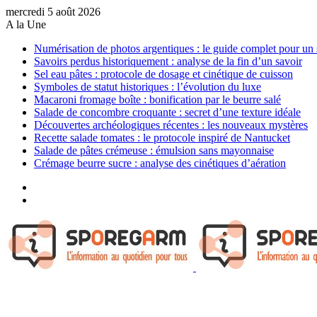
mercredi 5 août 2026
A la Une
Numérisation de photos argentiques : le guide complet pour un 
Savoirs perdus historiquement : analyse de la fin d’un savoir
Sel eau pâtes : protocole de dosage et cinétique de cuisson
Symboles de statut historiques : l’évolution du luxe
Macaroni fromage boîte : bonification par le beurre salé
Salade de concombre croquante : secret d’une texture idéale
Découvertes archéologiques récentes : les nouveaux mystères
Recette salade tomates : le protocole inspiré de Nantucket
Salade de pâtes crémeuse : émulsion sans mayonnaise
Crémage beurre sucre : analyse des cinétiques d’aération
Sidebar
(barre
Article
latérale)
Aléatoire
Menu