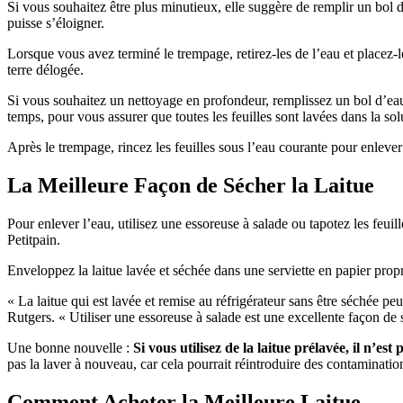
Si vous souhaitez être plus minutieux, elle suggère de remplir un bol d
puisse s’éloigner.
Lorsque vous avez terminé le trempage, retirez-les de l’eau et placez
terre délogée.
Si vous souhaitez un nettoyage en profondeur, remplissez un bol d’eau
temps, pour vous assurer que toutes les feuilles sont lavées dans la solut
Après le trempage, rincez les feuilles sous l’eau courante pour enlever l
La Meilleure Façon de Sécher la Laitue
Pour enlever l’eau, utilisez une essoreuse à salade ou tapotez les feui
Petitpain.
Enveloppez la laitue lavée et séchée dans une serviette en papier prop
« La laitue qui est lavée et remise au réfrigérateur sans être séchée p
Rutgers. « Utiliser une essoreuse à salade est une excellente façon de s
Une bonne nouvelle :
Si vous utilisez de la laitue prélavée, il n’es
pas la laver à nouveau, car cela pourrait réintroduire des contamination
Comment Acheter la Meilleure Laitue