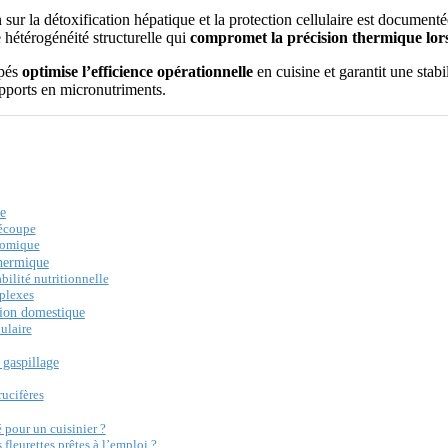
sur la détoxification hépatique et la protection cellulaire est documenté
 hétérogénéité structurelle qui
compromet la précision thermique lors
upés
optimise l’efficience opérationnelle
en cuisine et garantit une stab
 apports en micronutriments.
ne
découpe
onomique
thermique
bilité nutritionnelle
mplexes
tion domestique
ulaire
 gaspillage
rucifères
 pour un cuisinier ?
fleurettes prêtes à l’emploi ?