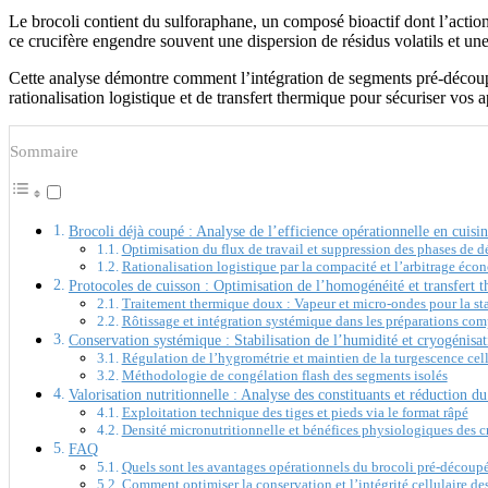
Le brocoli contient du sulforaphane, un composé bioactif dont l’action 
ce crucifère engendre souvent une dispersion de résidus volatils et une
Cette analyse démontre comment l’intégration de segments pré-déco
rationalisation logistique et de transfert thermique pour sécuriser vos
Sommaire
Brocoli déjà coupé : Analyse de l’efficience opérationnelle en cuisi
Optimisation du flux de travail et suppression des phases de 
Rationalisation logistique par la compacité et l’arbitrage éc
Protocoles de cuisson : Optimisation de l’homogénéité et transfert 
Traitement thermique doux : Vapeur et micro-ondes pour la sta
Rôtissage et intégration systémique dans les préparations co
Conservation systémique : Stabilisation de l’humidité et cryogénisa
Régulation de l’hygrométrie et maintien de la turgescence cell
Méthodologie de congélation flash des segments isolés
Valorisation nutritionnelle : Analyse des constituants et réduction du
Exploitation technique des tiges et pieds via le format râpé
Densité micronutritionnelle et bénéfices physiologiques des c
FAQ
Quels sont les avantages opérationnels du brocoli pré-découpé
Comment optimiser la conservation et l’intégrité cellulaire des 