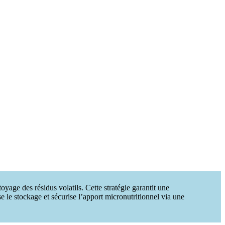
yage des résidus volatils. Cette stratégie garantit une
se le stockage et sécurise l’apport micronutritionnel via une