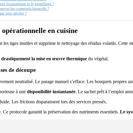
ment économique et le gaspillage ?
server les composés bioactifs ?
que zéro déchet ?
e opérationnelle en cuisine
t les tiges inutiles et supprime le nettoyage des résidus volatils. Cette
r drastiquement la mise en œuvre thermique
du végétal.
ases de découpe
initivement neutralisé. Le parage manuel s’efface. Les bouquets propres a
aborieuse à une
disponibilité instantanée
. Le sachet prêt à l’emploi annu
luide. Les frictions disparaissent lors des services pressés.
. Ce protocole garantit la préservation des nutriments essentiels.
Le sys