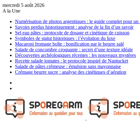
mercredi 5 août 2026
A la Une
Numérisation de photos argentiques : le guide complet pour un 
Savoirs perdus historiquement : analyse de la fin d’un savoir
Sel eau pâtes : protocole de dosage et cinétique de cuisson
Symboles de statut historiques : l’évolution du luxe
Macaroni fromage boîte : bonification par le beurre salé
Salade de concombre croquante : secret d’une texture idéale
Découvertes archéologiques récentes : les nouveaux mystères
Recette salade tomates : le protocole inspiré de Nantucket
Salade de pâtes crémeuse : émulsion sans mayonnaise
Crémage beurre sucre : analyse des cinétiques d’aération
Sidebar
(barre
Article
latérale)
Aléatoire
Menu