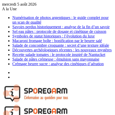
mercredi 5 août 2026
A la Une
Numérisation de photos argentiques : le guide complet pour
un scan de qualité
Savoirs perdus historiquement : analyse de la fin d’un savoir
Sel eau pâtes : protocole de dosage et cinétique de cuisson
Symboles de statut historiques : l’évolution du luxe
Macaroni fromage boîte : bonification par le beurre salé
Salade de concombre croquante : secret d’une texture idéale
Découvertes archéologiques récentes : les nouveaux mystères
Recette salade tomates : le protocole inspiré de Nantucket
Salade de pâtes crémeuse : émulsion sans mayonnaise
Crémage beurre sucre : analyse des cinétiques d’aération
Sidebar
(barre
Article
latérale)
Aléatoire
Menu