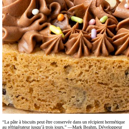
“La pâte à biscuits peut être conservée dans un récipient hermétique
au réfrigérateur jusqu’à trois jours.” —Mark Beahm, Développeur