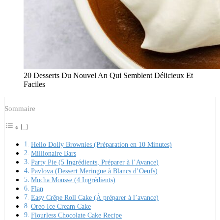
20 Desserts Du Nouvel An Qui Semblent Délicieux Et
Faciles
Sommaire
Hello Dolly Brownies (Préparation en 10 Minutes)
Millionaire Bars
Party Pie (5 Ingrédients, Préparer à l’Avance)
Pavlova (Dessert Meringue à Blancs d’Oeufs)
Mocha Mousse (4 Ingrédients)
Flan
Easy Crêpe Roll Cake (À préparer à l’avance)
Oreo Ice Cream Cake
Flourless Chocolate Cake Recipe