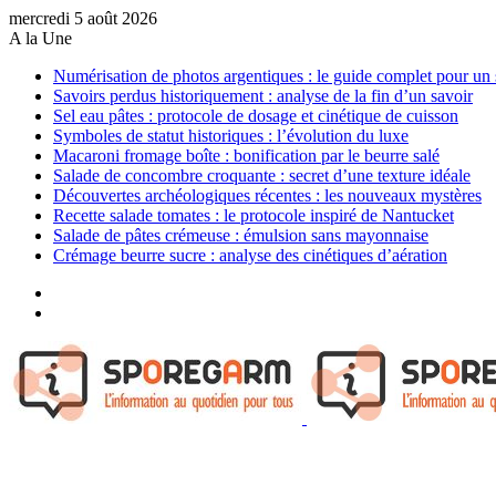
mercredi 5 août 2026
A la Une
Numérisation de photos argentiques : le guide complet pour un 
Savoirs perdus historiquement : analyse de la fin d’un savoir
Sel eau pâtes : protocole de dosage et cinétique de cuisson
Symboles de statut historiques : l’évolution du luxe
Macaroni fromage boîte : bonification par le beurre salé
Salade de concombre croquante : secret d’une texture idéale
Découvertes archéologiques récentes : les nouveaux mystères
Recette salade tomates : le protocole inspiré de Nantucket
Salade de pâtes crémeuse : émulsion sans mayonnaise
Crémage beurre sucre : analyse des cinétiques d’aération
Sidebar
(barre
Article
latérale)
Aléatoire
Menu