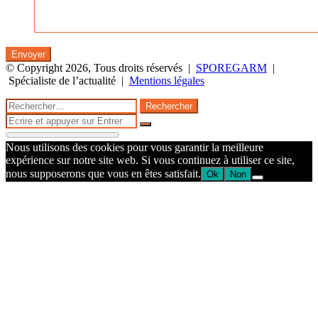
© Copyright 2026, Tous droits réservés |
SPOREGARM
|
Spécialiste de l’actualité |
Mentions légales
Facebook
Twitter
WhatsApp
Telegram
Bouton
Fermer
Rechercher :
retour
Fermer
en
Rechercher
haut
Nous utilisons des cookies pour vous garantir la meilleure
de
expérience sur notre site web. Si vous continuez à utiliser ce site,
la
nous supposerons que vous en êtes satisfait.
Ok
Non
page