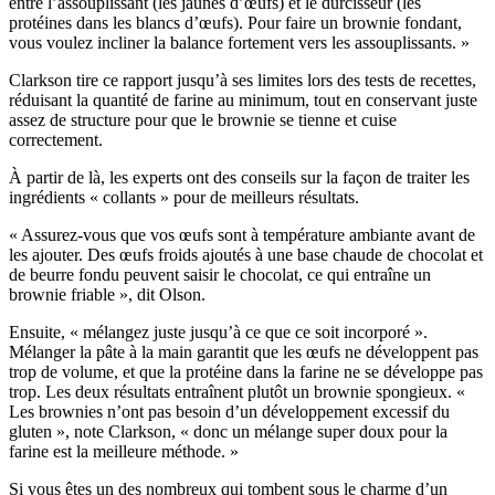
entre l’assouplissant (les jaunes d’œufs) et le durcisseur (les
protéines dans les blancs d’œufs). Pour faire un brownie fondant,
vous voulez incliner la balance fortement vers les assouplissants. »
Clarkson tire ce rapport jusqu’à ses limites lors des tests de recettes,
réduisant la quantité de farine au minimum, tout en conservant juste
assez de structure pour que le brownie se tienne et cuise
correctement.
À partir de là, les experts ont des conseils sur la façon de traiter les
ingrédients « collants » pour de meilleurs résultats.
« Assurez-vous que vos œufs sont à température ambiante avant de
les ajouter. Des œufs froids ajoutés à une base chaude de chocolat et
de beurre fondu peuvent saisir le chocolat, ce qui entraîne un
brownie friable », dit Olson.
Ensuite, « mélangez juste jusqu’à ce que ce soit incorporé ».
Mélanger la pâte à la main garantit que les œufs ne développent pas
trop de volume, et que la protéine dans la farine ne se développe pas
trop. Les deux résultats entraînent plutôt un brownie spongieux. «
Les brownies n’ont pas besoin d’un développement excessif du
gluten », note Clarkson, « donc un mélange super doux pour la
farine est la meilleure méthode. »
Si vous êtes un des nombreux qui tombent sous le charme d’un