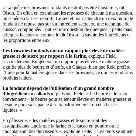
« La quête des brownies fondants ne doit pas être illusoire », dit
Olson. En effet, en examinant les réponses de chacun à ma question,
un schéma clair est ressorti. Le secret pour atteindre un maximum de
fondant ne repose pas sur un ingrédient secret ou une technique de
cuisson compliquée. Tout est une question de quelques « petits mais
critiques facteurs », comme le dit Olson : à savoir, les ingrédients et
les proportions entre eux.
Les brownies fondants ont un rapport plus élevé de matière
grasse et de sucre par rapport à la farine
, explique Field
succinctement. En général, un rapport plus élevé de matière grasse
signifie plus de beurre et d’œufs, dit Chagas, bien que Reid préfère
l’huile pour la matière grasse dans ses brownies, ce qui les rend sans
produits laitiers.
La fondant dépend de l’utilisation d’un grand nombre
d’ingrédients « collants »
, plaisante Field. « Le beurre et le sucre
conviennent – le beurre pour sa teneur élevée en matières grasses et
le sucre pour sa capacité à se transformer en sirop et à lier les
liquides. »
En pâtisserie, « les matières grasses et le sucre sont des
assouplissants tandis que la farine et le cacao en poudre ou le
chocolat sont des durcisseurs », explique-t-elle. « Les œufs se situent