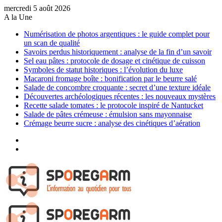
mercredi 5 août 2026
A la Une
Numérisation de photos argentiques : le guide complet pour
un scan de qualité
Savoirs perdus historiquement : analyse de la fin d’un savoir
Sel eau pâtes : protocole de dosage et cinétique de cuisson
Symboles de statut historiques : l’évolution du luxe
Macaroni fromage boîte : bonification par le beurre salé
Salade de concombre croquante : secret d’une texture idéale
Découvertes archéologiques récentes : les nouveaux mystères
Recette salade tomates : le protocole inspiré de Nantucket
Salade de pâtes crémeuse : émulsion sans mayonnaise
Crémage beurre sucre : analyse des cinétiques d’aération
Sidebar
(barre
Article
latérale)
Aléatoire
Menu