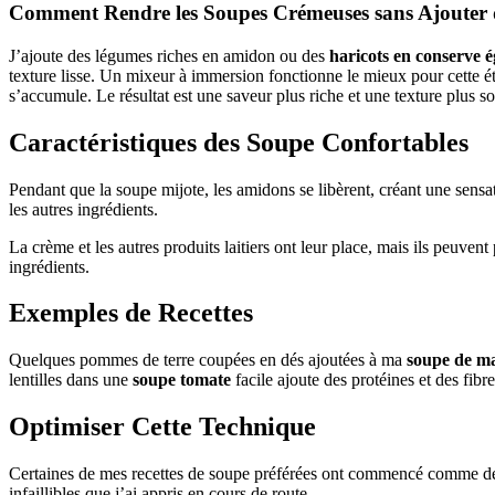
Comment Rendre les Soupes Crémeuses sans Ajouter
J’ajoute des légumes riches en amidon ou des
haricots en conserve é
texture lisse. Un mixeur à immersion fonctionne le mieux pour cette étap
s’accumule. Le résultat est une saveur plus riche et une texture plus s
Caractéristiques des Soupe Confortables
Pendant que la soupe mijote, les amidons se libèrent, créant une sensa
les autres ingrédients.
La crème et les autres produits laitiers ont leur place, mais ils peuven
ingrédients.
Exemples de Recettes
Quelques pommes de terre coupées en dés ajoutées à ma
soupe de ma
lentilles dans une
soupe tomate
facile ajoute des protéines et des fibr
Optimiser Cette Technique
Certaines de mes recettes de soupe préférées ont commencé comme des
infaillibles que j’ai appris en cours de route.