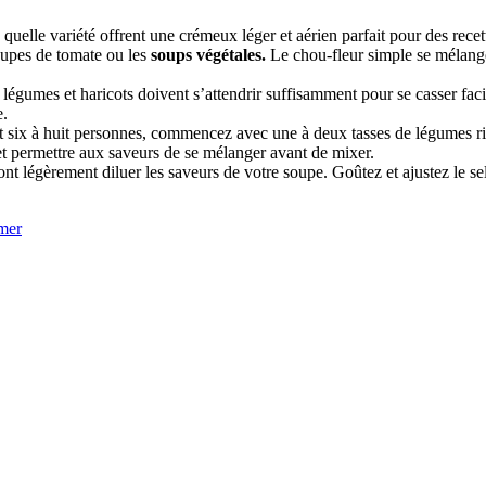
uelle variété offrent une crémeux léger et aérien parfait pour des rece
soupes de tomate ou les
soups végétales.
Le chou-fleur simple se mélange 
légumes et haricots doivent s’attendrir suffisamment pour se casser fac
e.
 six à huit personnes, commencez avec une à deux tasses de légumes ric
 et permettre aux saveurs de se mélanger avant de mixer.
 légèrement diluer les saveurs de votre soupe. Goûtez et ajustez le sel
mer