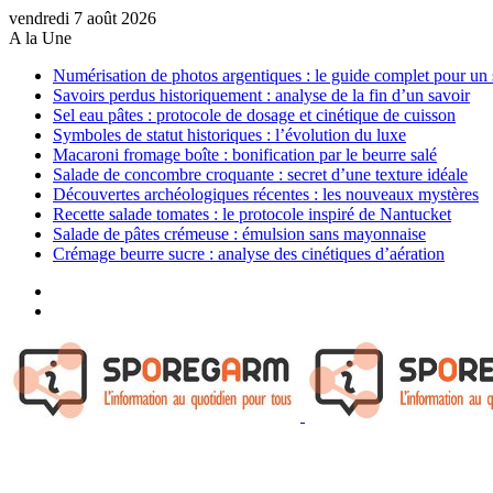
vendredi 7 août 2026
A la Une
Numérisation de photos argentiques : le guide complet pour un 
Savoirs perdus historiquement : analyse de la fin d’un savoir
Sel eau pâtes : protocole de dosage et cinétique de cuisson
Symboles de statut historiques : l’évolution du luxe
Macaroni fromage boîte : bonification par le beurre salé
Salade de concombre croquante : secret d’une texture idéale
Découvertes archéologiques récentes : les nouveaux mystères
Recette salade tomates : le protocole inspiré de Nantucket
Salade de pâtes crémeuse : émulsion sans mayonnaise
Crémage beurre sucre : analyse des cinétiques d’aération
Sidebar
(barre
Article
latérale)
Aléatoire
Menu