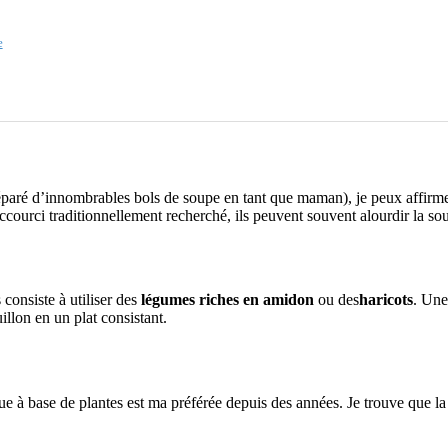
e
éparé d’innombrables bols de soupe en tant que maman), je peux affirme
ccourci traditionnellement recherché, ils peuvent souvent alourdir la sou
consiste à utiliser des
légumes riches en amidon
ou des
haricots
. Une
llon en un plat consistant.
que à base de plantes est ma préférée depuis des années. Je trouve que la 