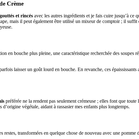
 de Crème
gouttés et rincés
avec les autres ingrédients et je fais cuire jusqu’à ce 
e, mais il peut également être utilisé un mixeur de comptoir ; il suffit 
oyeuse.
tion en bouche plus pleine, une caractéristique recherchée des soupes ré
t parfois laisser un goût lourd en bouche. En revanche, ces épaississants a
ïs
préférée ne la rendent pas seulement crémeuse ; elles font que toute 
es d’origine végétale, aidant à rassasier mes enfants plus longtemps.
 restes, transformées en quelque chose de nouveau avec une pomme de 