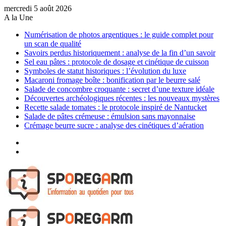
mercredi 5 août 2026
A la Une
Numérisation de photos argentiques : le guide complet pour
un scan de qualité
Savoirs perdus historiquement : analyse de la fin d’un savoir
Sel eau pâtes : protocole de dosage et cinétique de cuisson
Symboles de statut historiques : l’évolution du luxe
Macaroni fromage boîte : bonification par le beurre salé
Salade de concombre croquante : secret d’une texture idéale
Découvertes archéologiques récentes : les nouveaux mystères
Recette salade tomates : le protocole inspiré de Nantucket
Salade de pâtes crémeuse : émulsion sans mayonnaise
Crémage beurre sucre : analyse des cinétiques d’aération
Sidebar
(barre
Article
latérale)
Aléatoire
Menu