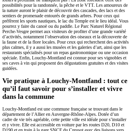
possibilités pour la randonnée, la pêche et le VTT. Les amoureux de
la nature auront le plaisir de découvrir des cascades, des lacs et des
sentiers de promenade entourés de grands arbres. Pour ceux qui
préfèrent les sports nautiques, le lac du Temple est le lieu idéal. Vous
pourrez y faire du canoë ou du paddle. Le Parc Naturel Régional
Perche-Vesgre permet aux visiteurs de profiter d’une grande variété
d’activités, notamment l’observation des oiseaux et la découverte de
la faune et de la flore locales. Pour ceux qui recherchent des activités
plus calmes, il y a aussi les musées et les galeries d’art, ainsi que les
restaurants spécialisés pour un repas gastronomique ou une occasion
spéciale. Enfin, Louchy-Montfand est connue pour ses vignobles et
ses caves à vin qui proposent des dégustations gratuites et des visites
guidées.
Vie pratique à Louchy-Montfand : tout ce
qu’il faut savoir pour s’installer et vivre
dans la commune
Louchy-Montfand est une commune française se trouvant dans le
département de l’Allier en Auvergne-Rhône-Alpes. Dotée d’un
cadre de vie très agréable, cette petite ville est idéale pour s’installer
et y vivre. Elle est accessible en voiture par les routes D20, D10 et
D190 et en train à la gare SNCF du Creusot avec des liaisons vers