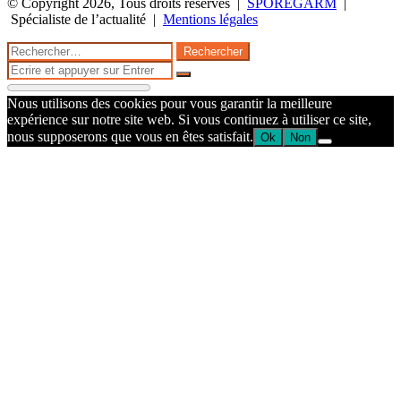
© Copyright 2026, Tous droits réservés |
SPOREGARM
|
Spécialiste de l’actualité |
Mentions légales
Facebook
Twitter
WhatsApp
Telegram
Bouton
Fermer
Rechercher :
retour
Fermer
en
Rechercher
haut
Nous utilisons des cookies pour vous garantir la meilleure
de
expérience sur notre site web. Si vous continuez à utiliser ce site,
la
nous supposerons que vous en êtes satisfait.
Ok
Non
page