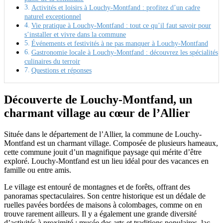
Activités et loisirs à Louchy-Montfand : profitez d’un cadre
naturel exceptionnel
Vie pratique à Louchy-Montfand : tout ce qu’il faut savoir pour
s’installer et vivre dans la commune
Événements et festivités à ne pas manquer à Louchy-Montfand
Gastronomie locale à Louchy-Montfand : découvrez les spécialités
culinaires du terroir
Questions et réponses
Découverte de Louchy-Montfand, un
charmant village au cœur de l’Allier
Située dans le département de l’Allier, la commune de Louchy-
Montfand est un charmant village. Composée de plusieurs hameaux,
cette commune jouit d’un magnifique paysage qui mérite d’être
exploré. Louchy-Montfand est un lieu idéal pour des vacances en
famille ou entre amis.
Le village est entouré de montagnes et de forêts, offrant des
panoramas spectaculaires. Son centre historique est un dédale de
ruelles pavées bordées de maisons à colombages, comme on en
trouve rarement ailleurs. Il y a également une grande diversité
d’activités à proximité : musée des arts et traditions populaires, lac