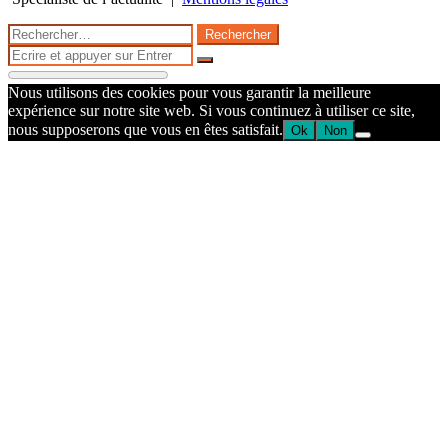
Facebook
Twitter
WhatsApp
Telegram
Bouton
Fermer
Rechercher :
retour
Fermer
en
Rechercher
haut
Nous utilisons des cookies pour vous garantir la meilleure
de
expérience sur notre site web. Si vous continuez à utiliser ce site,
la
nous supposerons que vous en êtes satisfait.
Ok
Non
page