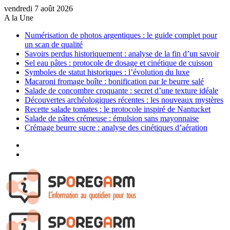
vendredi 7 août 2026
A la Une
Numérisation de photos argentiques : le guide complet pour
un scan de qualité
Savoirs perdus historiquement : analyse de la fin d’un savoir
Sel eau pâtes : protocole de dosage et cinétique de cuisson
Symboles de statut historiques : l’évolution du luxe
Macaroni fromage boîte : bonification par le beurre salé
Salade de concombre croquante : secret d’une texture idéale
Découvertes archéologiques récentes : les nouveaux mystères
Recette salade tomates : le protocole inspiré de Nantucket
Salade de pâtes crémeuse : émulsion sans mayonnaise
Crémage beurre sucre : analyse des cinétiques d’aération
Sidebar
(barre
Article
latérale)
Aléatoire
Menu