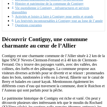
Histoire et patrimoine de la commune de Contigny
Vie quotidienne à Contigny : infrastructures et services
disponibles
Activités et loisirs à faire à Contigny pour petits et grands
Les festivités incontournables à Contigny tout au long de l’année
Questions courantes
Découvrir Contigny, une commune
charmante au cœur de l’Allier
Contigny est une charmante commune de l’Allier située à 2 km de la
ligne SNCF Nevers-Clermont-Ferrand et à 40 km de Clermont-
Ferrand. On y trouve des paysages variés, avec des vallées, des
collines, des forêts et des pâturages. La commune propose aux
visiteurs diverses activités pour se divertir et se relaxer : promenades
dans les bois, randonnées à vélo ou à cheval, flânerie sur le canal de
Berry et balades en canoë kayak. Mentionnons également les
différents cours d’eau qui traversent la commune, dont le Ruichon et
l’Auneau qui sont parfaits pour la pêche.
Le patrimoine historique de Contigny est riche et varié. On peut y
découvrir plusieurs sites intéressants tels que le moulin du Rochard
(XVIème siècle), les vestiges gallo-romains (thermes antiques), les